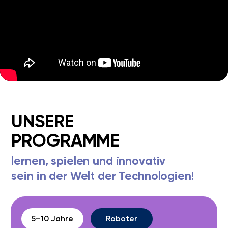
Spielerischer Einstieg in
Technik, Motoren &
Sensoren
Details anzeigen
8–10 Jahre
Minecraft
MINECRAFT
PROGRAMMIEREN
Coding in einer vertrauten,
kreativen Welt
Details anzeigen
9-12 Jahre
Coding