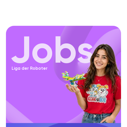
spielerisch soziale Kompetenzen, die
weit über Technik hinausgehen.
Direkter Kontakt mit
02
unseren Tutoren
Unsere Tutoren begleiten jedes
Kind persönlich und stehen
jederzeit für Fragen bereit. So
entsteht Vertrauen und eine
positive Lernatmosphäre.
Motivation durch
03
gemeinsames Bauen &
Programmieren
Durch gemeinsames Bauen und
Programmieren entsteht eine
besondere Dynamik. Die Kinder
motivieren sich gegenseitig und
bleiben mit Freude dabei.