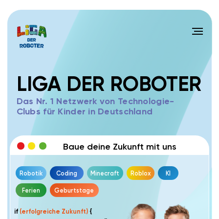
LIGA DER ROBOTER
Das Nr. 1 Netzwerk von Technologie-
Clubs für Kinder in Deutschland
Baue deine Zukunft mit uns
Robotik
Coding
Minecraft
Roblox
KI
Ferien
Geburtstage
if
(erfolgreiche Zukunft)
{
run LigaDerRoboter.Bildung();
get("
neues Wissen
");
get("
Umfeld zielstrebiger Kinder
");
get("
Erfolg
");
}