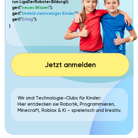
Jetzt anmelden
Wir sind Technologie-Clubs für Kinder:
Hier entdecken sie Robotik, Programmieren,
Minecraft, Roblox & KI – spielerisch und kreativ.
WARUM IST DAS
WICHTIG?
Die Zukunft beginnt heute.
Technologien prägen
schon jetzt unseren Alltag und verändern sich rasant.
Neugier, Kreativität und technisches
Kinder brauchen
Verständnis
, um morgen bereit zu sein.
praxisnah,
Genau das vermitteln unsere Clubs –
spannend und mit Spaß.