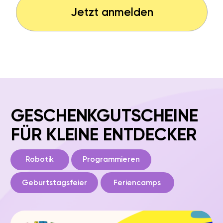
50
+
Standorte
in Deutschland