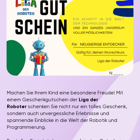
ADRESSEN
Ansbach
München-Bogenhausen
Aschaffenburg
München-Isarvorstadt
Augsburg
München-Königsplatz
Berlin
München-Milbertshofen
Dresden
München-Neubiberg
Erlangen
München-Pasing
Hamburg
Neumünster
Fürth
Nürnberg