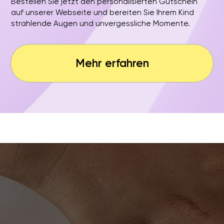
Ingolstadt
Rosenheim
Kiel
Schweinfurt
Stuttgart
Landshut
Würzburg
Leipzig
München-Allach