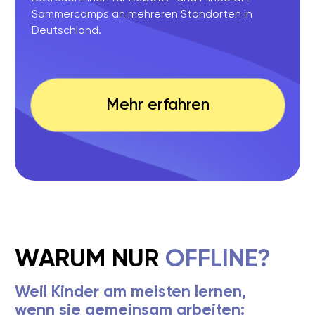
GESCHENKGUTSCHEINE
FÜR KLEINE ENTDECKER
Robotik
Programmieren
Geburtstagsfeier
Feriencamps
Machen Sie Ihrem Kind eine besondere Freude! Mit
Liga der
einem Geschenkgutschein der
Roboter
schenken Sie nicht nur ein tolles Geschenk,