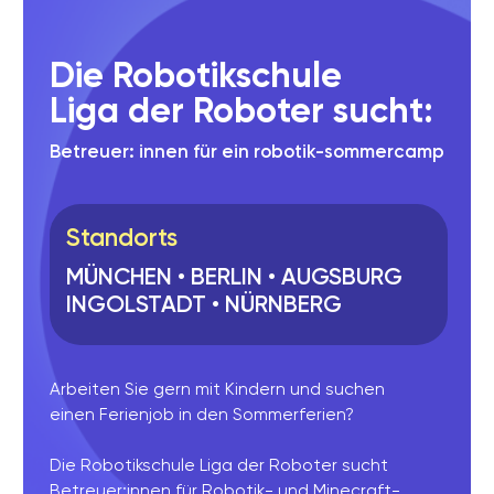
Nachhaltiger Lernerfolg
04
durch echtes Miteinander
Echtes Miteinander sorgt dafür,
dass das Gelernte nachhaltig im
Gedächtnis bleibt. Kinder erleben
Erfolg nicht nur im Moment,
sondern nehmen ihn mit in den
Alltag.
SCHENKGUTSCHEINE FÜR KLEINE ENTDECKER
➡️ Offline ist für Kinder effektiver,
lebendiger und macht mehr Spaß.
Jetzt anmelden