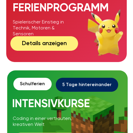
Die Robotikschule
Liga der Roboter sucht:
Betreuer: innen für ein robotik-sommercamp
Standorts
MÜNCHEN • BERLIN • AUGSBURG
INGOLSTADT • NÜRNBERG
Arbeiten Sie gern mit Kindern und suchen
einen Ferienjob in den Sommerferien?
Die Robotikschule Liga der Roboter sucht
Betreuer:innen für Robotik- und Minecraft-
Sommercamps an mehreren Standorten in
Deutschland.