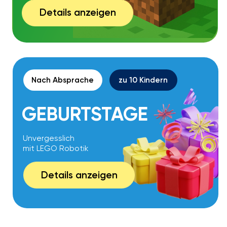
Mehr erfahren
WARUM NUR
OFFLINE?
Weil Kinder am meisten lernen,
wenn sie gemeinsam arbeiten:
Teamwork & soziale
01
Kompetenzen entwickeln
Kinder lernen, wie man im Team
arbeitet und Verantwortung
übernimmt. Dabei entwickeln sie