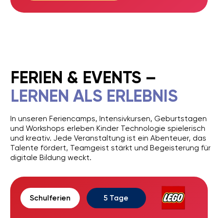
GEBURTSTAGE
Unvergesslich
mit LEGO Robotik
Details anzeigen
Jobs
Liga der Roboter