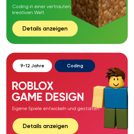
FERIENPROGRAMM
Spielerischer Einstieg in
Technik, Motoren &
Sensoren
Details anzeigen
Schulferien
5 Tage hintereinander
INTENSIVKURSE
Coding in einer vertrauten,
kreativen Welt
Details anzeigen
Nach Absprache
zu 10 Kindern