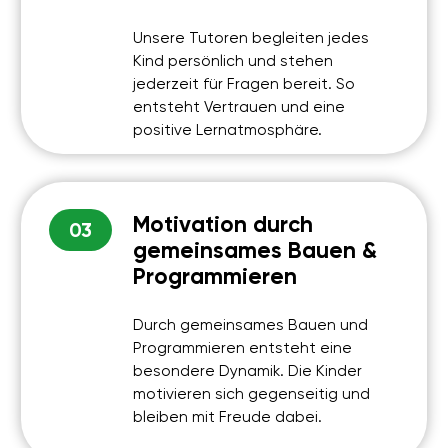
Paul
Leo
Sehr nett und freundlich. Auf die Kinder
Meinem Sohn war es seh
wird eingegangen und bin mir sicher,
war super, er ist immer g
dass es viele Kinder gibt die das
gekommen. Immer wenn 
gefallen würde. Und sie lernen den
gekommen ist hat er mir 
richtigen Umgang mit den technischen
Roboter er gebaut hat u
Hilfsmitteln. Finde ich super genauso wie
hatte und welche alle B
mein Sohnemann.
haben.
Louise
Isabelle
Finde es schön das die Kinder jetzt
Roboter bauen und Pro
schon lernen können was für die
meinem Kind riesigen Spaß
Zukunft nützlich ist…es ist aufjedenfall
und ist stolz auf seine Pr
das Geld wert