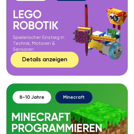
ROBLOX
GAME DESIGN
Eigene Spiele entwickeln und gestalten
Details anzeigen
FERIEN & EVENTS –
LERNEN ALS ERLEBNIS
In unseren Feriencamps, Intensivkursen, Geburtstagen
und Workshops erleben Kinder Technologie spielerisch
und kreativ. Jede Veranstaltung ist ein Abenteuer, das
Talente fördert, Teamgeist stärkt und Begeisterung für
digitale Bildung weckt.
Schulferien
5 Tage