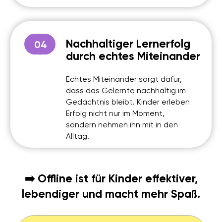
LIGA DER ROBOTER
IN ZAHLEN
2022
15000
+
Gegründet
Kinder bereits
teilgenommen
3000
+
150
+
Kinder jährlich
Professionelle
(2025/26)
Tutoren im Team