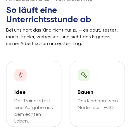
und Technik
30+
70+
Städte
Trainer
1500+
seit 2022
am Markt
Kinder/Jahr
GALERIE