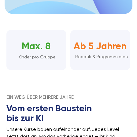
bis zur KI
Unsere Kurse bauen aufeinander auf. Jedes Level
setzt dort an, wo das vorherige endet — Ihr Kind
wächst Schritt für Schritt mit.
1
2
Explorer
Creator
Bauen & Mechanik
Erstes Programmieren
verstehen — ohne
mit visuellen Blöcken.
Bildschirm.
3
4
Engineer
KI Lab