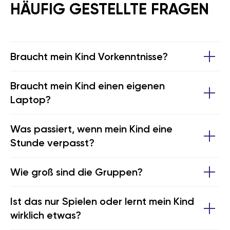
HÄUFIG GESTELLTE FRAGEN
Braucht mein Kind Vorkenntnisse?
ADRESSEN
Braucht mein Kind einen eigenen
Laptop?
Ansbach
München-Bogenhausen
Aschaffenburg
München-Isarvorstadt
Was passiert, wenn mein Kind eine
Stunde verpasst?
Augsburg
München-Königsplatz
Berlin
München-Milbertshofen
Wie groß sind die Gruppen?
Dresden
München-Neubiberg
Ist das nur Spielen oder lernt mein Kind
wirklich etwas?
Erlangen
München-Pasing