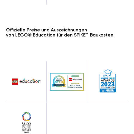
MIT MINECRAFT,
ROBLOX & KI
Der beste Weg in die digitale
Zukunft Ihres Kindes
Mehr erfahren