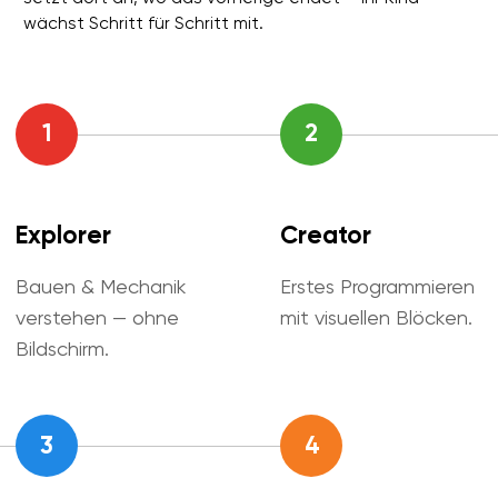
Komplexe Projekte &
Programmierung &
echte Ingenieurlogik.
künstliche Intelligenz.
FINDEN SIE DAS PASSENDE LEVEL
Welches Level passt
zu Ihrem Kind?
Wählen Sie das Alter — wir öffnen das passende Level.
Alle
5–6 Jahre
6–8 Jahre
8-10 Jahre
9–12 Jahre
Explorer
1
WhalesBot U20 Pro
Vorschule · 5–6 Jahre