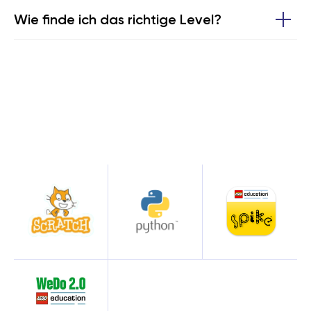
Hamburg
Neumünster
Wie finde ich das richtige Level?
Fürth
Nürnberg
Ingolstadt
Rosenheim
Kiel
Schweinfurt
Stuttgart
Landshut
Würzburg
Leipzig
München-Allach
SPIELERISCH
PROGRAMMIEREN –