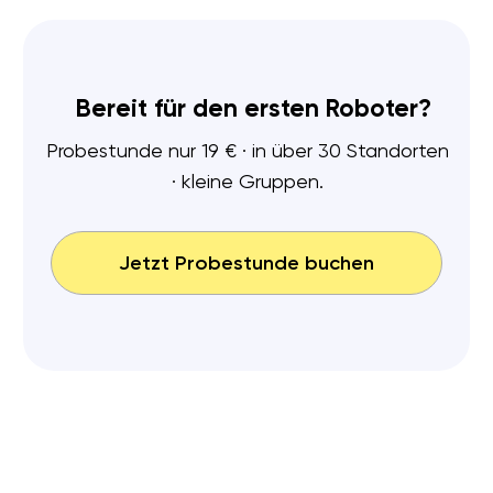
Paul
Leo
Sehr nett und freundlich. Auf die Kinder
Meinem Sohn war es seh
wird eingegangen und bin mir sicher,
war super, er ist immer g
dass es viele Kinder gibt die das
gekommen. Immer wenn 
gefallen würde. Und sie lernen den
gekommen ist hat er mir 
richtigen Umgang mit den technischen
Roboter er gebaut hat u
Hilfsmitteln. Finde ich super genauso wie
hatte und welche alle B
mein Sohnemann.
haben.
Louise
Isabelle
Finde es schön das die Kinder jetzt
Roboter bauen und Pro
schon lernen können was für die
meinem Kind riesigen Spaß
Zukunft nützlich ist…es ist aufjedenfall
und ist stolz auf seine Pr
das Geld wert