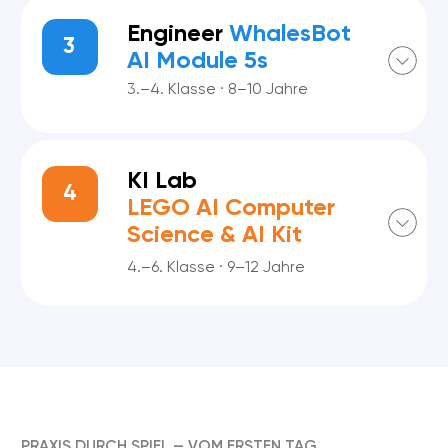
Lernt, Projekte Schritt für Schritt von
— per Code.
Erfolg erleben.
der Idee bis zum fertigen Ergebnis
umzusetzen
Preis & Monatsabo — folgt
WAS IHR KIND ENTWICKELT
Mehr erfahren
Technik
Logisches
verstehen
Denken
Teamarbeit
Problemlösung
Preis & Monatsabo — folgt
Programmieren
KI-Grundlagen
Mehr erfahren
ELTERN VERTRAUEN UNS
Mit Liebe zu Kindern