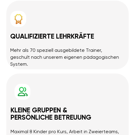
wird eingegangen und bin mir sicher,
war super, er ist immer g
dass es viele Kinder gibt die das
gekommen. Immer wenn 
gefallen würde. Und sie lernen den
gekommen ist hat er mir 
richtigen Umgang mit den technischen
Roboter er gebaut hat u
Hilfsmitteln. Finde ich super genauso wie
hatte und welche alle B
mein Sohnemann.
haben.
Louise
Isabelle
Finde es schön das die Kinder jetzt
Roboter bauen und Pro
schon lernen können was für die
meinem Kind riesigen Spaß
Zukunft nützlich ist…es ist aufjedenfall
und ist stolz auf seine Pr
das Geld wert