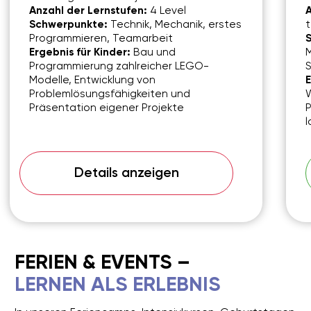
SCHENKSTRASSE 111
Willkommen in unserem modernen und komfortablen
Zentrum in Erlangen!
Schenkstraße 111
Unsere Räume in der
befinden sich im
angemieteten Bereich des
Treffpunkts Röthelheimpark.
Hier erwartet die Kinder eine freundliche Atmosphäre
und bestens ausgestattete Räume für spannende
Robotik und Programmierung
Lernabenteuer rund um
..
ANFAHRT & PARKMÖGLICHKEITEN:
In den umliegenden Straßen finden Sie Parkmöglichkeiten
am Straßenrand, sofern freie Plätze verfügbar sind.