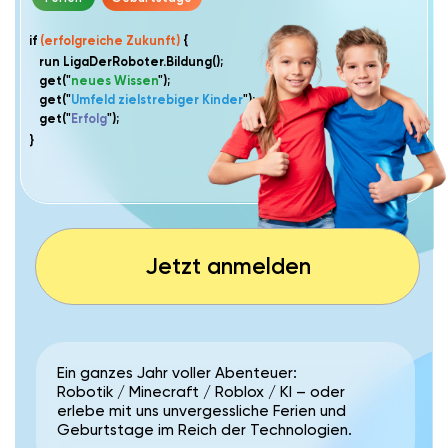
Jetzt anmelden
Ein ganzes Jahr voller Abenteuer:
Robotik / Minecraft / Roblox / KI – oder
erlebe mit uns unvergessliche Ferien und
Geburtstage im Reich der Technologien.
REGELMÄSSIGE KURSE –
STARKE GRUNDLAGEN
FÜR DIE ZUKUNFT
Einmal pro Woche, das ganze Schuljahr: Kinder können
ihre Interessen entdecken, Talente entfalten und Schritt
für Schritt digitale Kompetenzen aufbauen – in einer