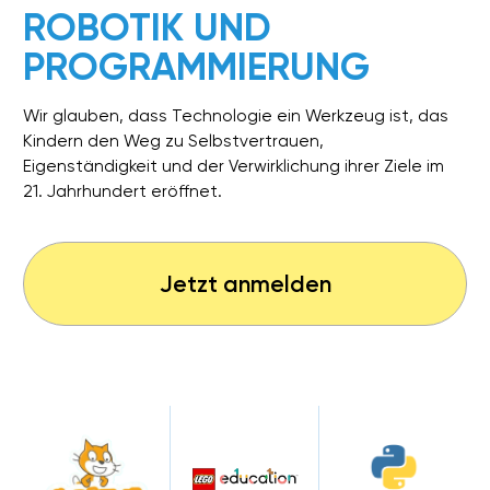
DEUTSCHLANDWEIT PRÄSENT
Mit 30 Standorten – darunter München, Berlin,
Hamburg und Augsburg – sind wir die Nr. 1 im
Bereich digitale Bildung für Kinder.
QUALIFIZIERTE LEHRKRÄFTE
Mehr als 70 speziell ausgebildete Trainer,
geschult nach unserem eigenen pädagogischen
System.
KLEINE GRUPPEN &
PERSÖNLICHE BETREUUNG
Maximal 8 Kinder pro Kurs, Arbeit in Zweierteams,