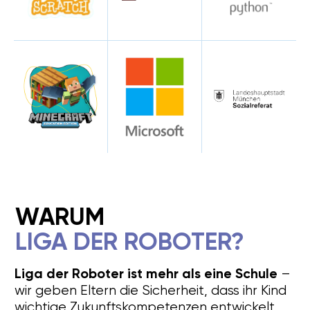
individueller Fortschritt sichtbar für Eltern.
SCHENKGUTSCHEINE FÜR KLEINE ENTDECKER
GANZHEITLICHE
ENTWICKLUNG
Technik ist nur der Anfang – wir fördern auch
Kommunikation, Teamgeist, Kreativität und
Selbstvertrauen.
GESCHENKGUTSCHEINE
FÜR KLEINE ENTDECKER
Robotik
Programmieren