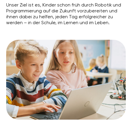
ERFAHRUNG & VERTRAUEN
Seit 2022 begleiten wir Kinder auf ihrem Weg in
5.000 Kinder
die digitale Zukunft. Über
haben
bereits bei uns gelernt, jedes Jahr sind es mehr
1.500
als
.
EIGENE METHODIK
Von uns entwickelte Programme, perfekt an Alter
und Interessen der Kinder angepasst – erprobt,
kindgerecht und einzigartig.