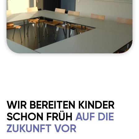
WARUM
LIGA DER ROBOTER?
Liga der Roboter ist mehr als eine Schule
–
wir geben Eltern die Sicherheit, dass ihr Kind
wichtige Zukunftskompetenzen entwickelt
und mit Freude lernt.