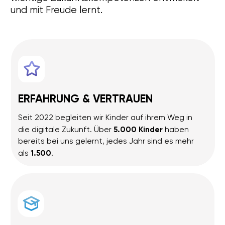
Geburtstagsfeier
Feriencamps
Machen Sie Ihrem Kind eine besondere Freude! Mit
Liga der
einem Geschenkgutschein der
Roboter
schenken Sie nicht nur ein tolles Geschenk,
sondern auch unvergessliche Erlebnisse und
spannende Einblicke in die Welt der Robotik und
Programmierung.
Bestellen Sie jetzt den personalisierten Gutschein
auf unserer Webseite und bereiten Sie Ihrem Kind
strahlende Augen und unvergessliche Momente.