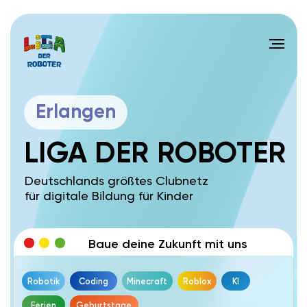
Erlangen
LIGA DER ROBOTER
Deutschlands größtes Clubnetz
für digitale Bildung für Kinder
Baue deine Zukunft mit uns
Robotik
Coding
Minecraft
Roblox
KI
Ferien
Geburtstage
if
(erfolgreiche Zukunft)
{
run LigaDerRoboter.Bildung();
get("
neues Wissen
");
get("
Umfeld zielstrebiger Kinder
");
get("
Erfolg
");
}