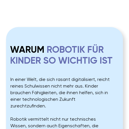
WEG IN DIE ZUKUNFT
Unsere Kurse führen Kinder durch vier Levels,
angepasst an ihr Schulalter.
Einmal pro Woche in kleinen Gruppen mit
maximal 8 Kindern.
Jedes Modul endet mit einem kreativen Projekt,
das Wissen sichtbar macht.
Arbeiten in Teams zu zweit – ein LEGO®-
Standard – stärkt Kommunikation,
Zusammenarbeit und Selbstvertrauen.
So wird Techniklernen zum Abenteuer und
Sprungbrett in die Zukunft.