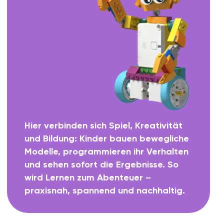
Wie Maschinen, Motoren und
Sensoren funktionieren.
Logisches &
02
algorithmisches Denken
Erste Informatik-Grundlagen und
Programmierlogik.
Problemlösung
03
Fehler erkennen, Lösungen entwickeln,
Projekte verbessern.
Kreativität
04
Eigene Ideen umsetzen, Roboter für
Alltag, Abenteuer oder Fantasie