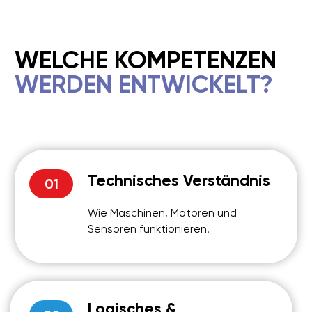
entwickeln.
Teamarbeit &
05
Kommunikation
Arbeit in Zweierteams – ein
Standard der LEGO®-Robotik
Selbstvertrauen
06
Kinder sind stolz auf ihre Projekte und
lernen, Ergebnisse zu präsentieren.
WARUM
ROBOTIK FÜR