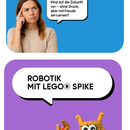
Hier verbinden sich Spiel, Kreativität
und Bildung: Kinder bauen bewegliche
Modelle, programmieren ihr Verhalten
und sehen sofort die Ergebnisse. So
wird Lernen zum Abenteuer –
praxisnah, spannend und nachhaltig.
WELCHE KOMPETENZEN
WERDEN ENTWICKELT?
Technisches Verständnis
01