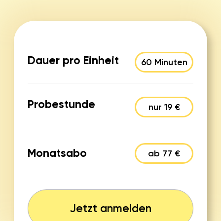
Hilfsmitteln. Finde ich super genauso wie
hatte und welche alle B
mein Sohnemann.
haben.
Louise
Isabelle
Finde es schön das die Kinder jetzt
Roboter bauen und Pro
schon lernen können was für die
meinem Kind riesigen Spaß
Zukunft nützlich ist…es ist aufjedenfall
und ist stolz auf seine Pr
das Geld wert