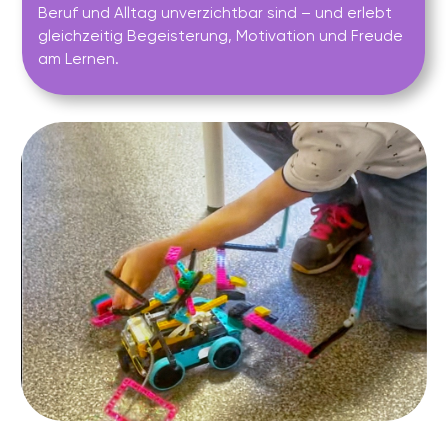
Maximal 8 Kinder pro Kurs, Arbeit in Zweierteams,
individueller Fortschritt sichtbar für Eltern.
GANZHEITLICHE
ENTWICKLUNG
Technik ist nur der Anfang – wir fördern auch
Kommunikation, Teamgeist, Kreativität und
Selbstvertrauen.
WÄHLEN SIE AUS 4 STUFEN
DIE PASSENDE FÜR IHR KIND
VORSCHULE (5–6 JAHRE)
1 KLASSE (6–7 JAHRE)