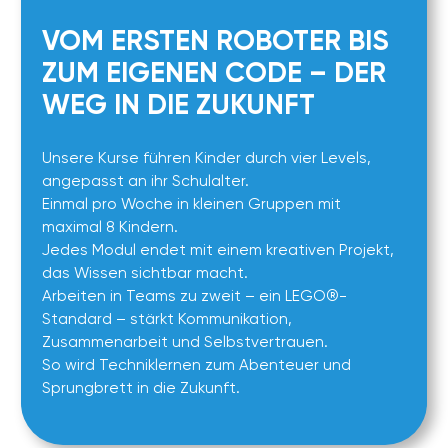
ERFAHRUNG & VERTRAUEN
Seit 2022 begleiten wir Kinder auf ihrem Weg in
5.000 Kinder
die digitale Zukunft. Über
haben
bereits bei uns gelernt, jedes Jahr sind es mehr
1.500
als
.
EIGENE METHODIK
Von uns entwickelte Programme, perfekt an Alter
und Interessen der Kinder angepasst – erprobt,
kindgerecht und einzigartig.