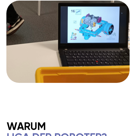
2-3 KLASSE (7-9 JAHRE)
AB 4. KLASSE (9–10 JAHRE)
STUFE 1 –
5–6 JAHRE, VORSCHULE
MASCHINEN UND MECHANISMEN
5–6 Jahre, Vorschule
Für wen:
Kinder im Vorschulalter, die neugierig
sind und verstehen möchten, wie Technik im
Alltag funktioniert.
Was Ihr Kind lernt:
Erste naturwissenschaftliche Kenntnisse:
Kraft, Geschwindigkeit, Energie.
Analytisches, logisches und räumliches