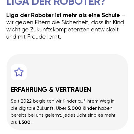
Denken.
Schrittweise Aufgabenbearbeitung,
Konzentration und Ausdruck eigener
Gedanken.
Zusammenarbeit: In Zweiergruppen lernen
die Kinder, Rollen zu verteilen, Kompromisse
zu finden und gemeinsam zum Ziel zu
kommen.
Ergebnis für Ihr Kind:
Nach diesem Kurs versteht Ihr Kind die
Grundlagen der Technik, wird selbstständiger,
konzentrierter und bestens auf die Schule
vorbereitet.
Was wir machen
Die Kinder bauen funktionierende Modelle
aus LEGO – Autos, Kräne, Karussells oder
Aufzüge – und erforschen dabei spielerisch
die Grundlagen von Mechanik und Physik. Sie
lernen, wie Zahnräder, Achsen, Hebel und
Riemen Bewegung übertragen. Jedes