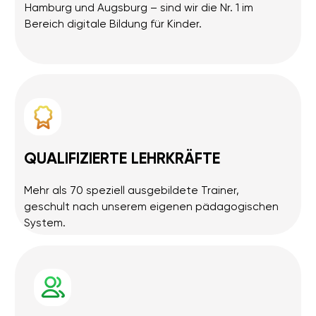
Jetzt anmelden
LERNEN, FEIERN, ENTDECKEN –
DIREKT BEI UNS
IN AUGSBURG!
SIEGLINDENSTRASSE 4
Willkommen in unserem modernen und komfortablen
Zentrum in Augsburg!
Sieglindenstraße 4 (4. Stock)
Unsere Räume in der
erreichen Sie bequem mit dem Aufzug – danach einfach
nach rechts.
Hier erwartet die Kinder eine freundliche Lernumgebung
und bestens ausgestattete Räume für spannende