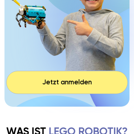
Jetzt anmelden
WAS IST
LEGO ROBOTIK?
LEGO® Spike
ist ein modernes Lernsystem, das
ab 5 Jahren
Schritt für Schritt an Technik und
Kinder
Programmierung heranführt
. Dabei entstehen
Roboter und Modelle, die nicht nur gebaut, sondern
auch programmiert werden.
Kinder erleben hautnah
, wie Motoren, Sensoren und
entwickeln ein
Software zusammenspielen – und
tiefes Verständnis für Technik und digitale Prozesse
.
Digitale Fähigkeiten sind heute so