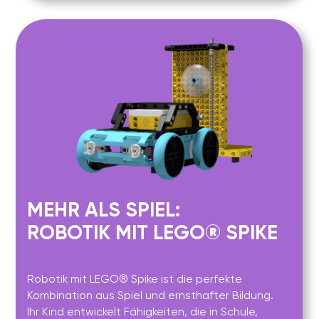
DEUTSCHLANDWEIT PRÄSENT
Mit 30 Standorten – darunter München, Berlin,
Hamburg und Augsburg – sind wir die Nr. 1 im
Bereich digitale Bildung für Kinder.
QUALIFIZIERTE LEHRKRÄFTE
Mehr als 70 speziell ausgebildete Trainer,
geschult nach unserem eigenen pädagogischen
System.
KLEINE GRUPPEN &
PERSÖNLICHE BETREUUNG