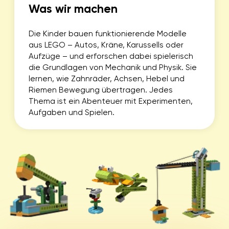
BEWERTUNGEN
Paul
Leo
Sehr nett und freundlich. Auf die Kinder
Meinem Sohn war es seh
wird eingegangen und bin mir sicher,
war super, er ist immer g
dass es viele Kinder gibt die das
gekommen. Immer wenn 
gefallen würde. Und sie lernen den
gekommen ist hat er mir 
richtigen Umgang mit den technischen
Roboter er gebaut hat u