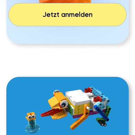
WARUM
LIGA DER ROBOTER?
Liga der Roboter ist mehr als eine Schule
–
wir geben Eltern die Sicherheit, dass ihr Kind
wichtige Zukunftskompetenzen entwickelt
und mit Freude lernt.