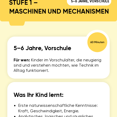
GESCHENKGUTSCHEINE
FÜR KLEINE ENTDECKER
Robotik
Programmieren
Geburtstagsfeier
Feriencamps