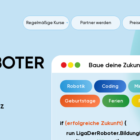
Regelmäßige Kurse
Partner werden
Preis
BOTER
Baue deine Zukunf
Robotik
Coding
Mi
Geburtstage
Ferien
tz
if
(erfolgreiche Zukunft)
{
run LigaDerRoboter.Bildung(