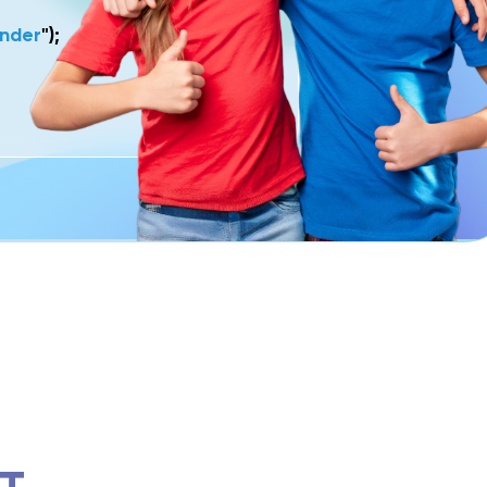
inder
");