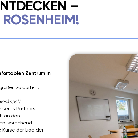
 ENTDECKEN –
N ROSENHEIM!
fortablen Zentrum in
grüßen zu dürfen:
ienkreis“)
unseres Partners
ich an den
n entsprechend
 Kurse der Liga der