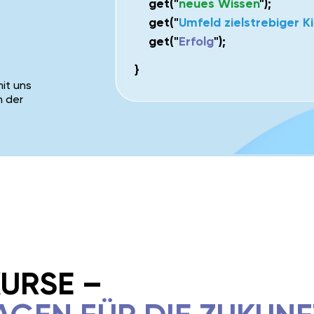
get("
neues Wissen
");
get("
Umfeld zielstrebiger K
get("
Erfolg
");
}
mit uns
h der
RSE –