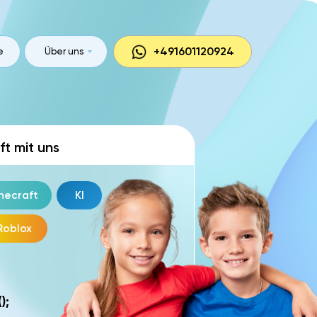
+491601120924
e
Über uns
t mit uns
necraft
KI
Roblox
);