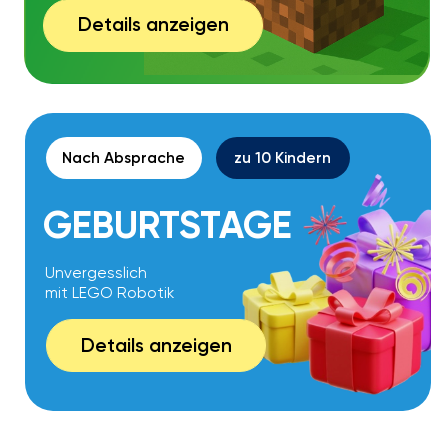
Mehr erfahren
WARUM NUR
OFFLINE?
Weil Kinder am meisten lernen,
wenn sie gemeinsam arbeiten:
Teamwork & soziale
01
Kompetenzen entwickeln
Kinder lernen, wie man im Team
arbeitet und Verantwortung
übernimmt. Dabei entwickeln sie