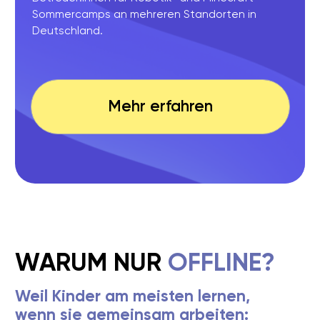
GESCHENKGUTSCHEINE
FÜR KLEINE ENTDECKER
Robotik
Programmieren
Geburtstagsfeier
Feriencamps
Machen Sie Ihrem Kind eine besondere Freude! Mit
Liga der
einem Geschenkgutschein der
Roboter
schenken Sie nicht nur ein tolles Geschenk,