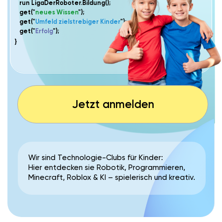
Jetzt anmelden
Wir sind Technologie-Clubs für Kinder:
Hier entdecken sie Robotik, Programmieren,
Minecraft, Roblox & KI – spielerisch und kreativ.
WARUM IST DAS
WICHTIG?
Die Zukunft beginnt heute.
Technologien prägen
schon jetzt unseren Alltag und verändern sich rasant.
Neugier, Kreativität und technisches
Kinder brauchen
Verständnis
, um morgen bereit zu sein.
praxisnah,
Genau das vermitteln unsere Clubs –
spannend und mit Spaß.