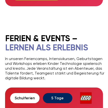
GEBURTSTAGE
Unvergesslich
mit LEGO Robotik
Details anzeigen
Jobs
Liga der Roboter