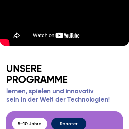
Spielerischer Einstieg in
Technik, Motoren &
Sensoren
Details anzeigen
8–10 Jahre
Minecraft
MINECRAFT
PROGRAMMIEREN
Coding in einer vertrauten,
kreativen Welt
Details anzeigen
9-12 Jahre
Coding