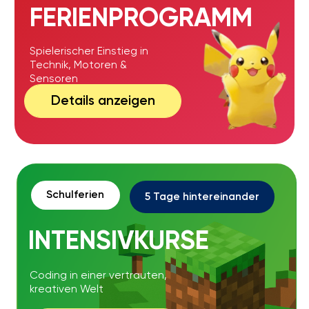
Die Robotikschule
Liga der Roboter sucht:
Betreuer: innen für ein robotik-sommercamp
Standorts
MÜNCHEN • BERLIN • AUGSBURG
INGOLSTADT • NÜRNBERG
Arbeiten Sie gern mit Kindern und suchen
einen Ferienjob in den Sommerferien?
Die Robotikschule Liga der Roboter sucht
Betreuer:innen für Robotik- und Minecraft-
Sommercamps an mehreren Standorten in
Deutschland.