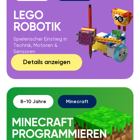
ROBLOX
GAME DESIGN
Eigene Spiele entwickeln und gestalten
Details anzeigen
FERIEN & EVENTS –
LERNEN ALS ERLEBNIS
In unseren Feriencamps, Intensivkursen, Geburtstagen
und Workshops erleben Kinder Technologie spielerisch
und kreativ. Jede Veranstaltung ist ein Abenteuer, das
Talente fördert, Teamgeist stärkt und Begeisterung für
digitale Bildung weckt.
Schulferien
5 Tage