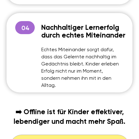
LIGA DER ROBOTER
IN ZAHLEN
2022
15000
+
Gegründet
Kinder bereits
teilgenommen
3000
+
150
+
Kinder jährlich
Professionelle
(2025/26)
Tutoren im Team