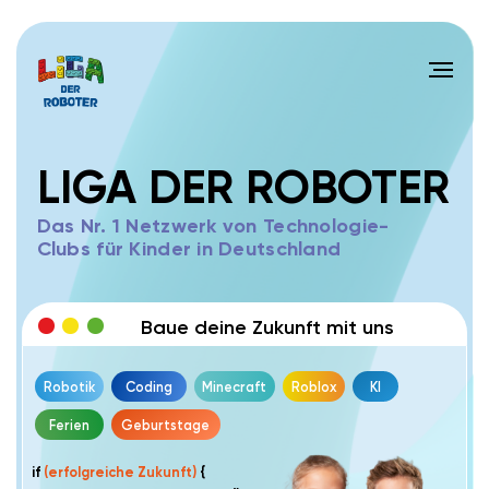
LIGA DER ROBOTER
Das Nr. 1 Netzwerk von Technologie-
Clubs für Kinder in Deutschland
Baue deine Zukunft mit uns
Robotik
Coding
Minecraft
Roblox
KI
Ferien
Geburtstage
if
(erfolgreiche Zukunft)
{
run LigaDerRoboter.Bildung();
get("
neues Wissen
");
get("
Umfeld zielstrebiger Kinder
");
get("
Erfolg
");
}