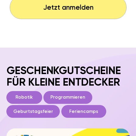
50
+
Standorte
in Deutschland