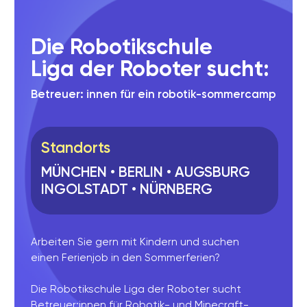
Nachhaltiger Lernerfolg
04
durch echtes Miteinander
Echtes Miteinander sorgt dafür,
dass das Gelernte nachhaltig im
Gedächtnis bleibt. Kinder erleben
Erfolg nicht nur im Moment,
sondern nehmen ihn mit in den
Alltag.
SCHENKGUTSCHEINE FÜR KLEINE ENTDECKER
➡️ Offline ist für Kinder effektiver,
lebendiger und macht mehr Spaß.
Jetzt anmelden