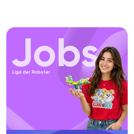
spielerisch soziale Kompetenzen, die
weit über Technik hinausgehen.
Direkter Kontakt mit
02
unseren Tutoren
Unsere Tutoren begleiten jedes
Kind persönlich und stehen
jederzeit für Fragen bereit. So
entsteht Vertrauen und eine
positive Lernatmosphäre.
Motivation durch
03
gemeinsames Bauen &
Programmieren
Durch gemeinsames Bauen und
Programmieren entsteht eine
besondere Dynamik. Die Kinder
motivieren sich gegenseitig und
bleiben mit Freude dabei.