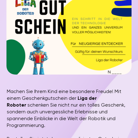
ADRESSEN
Ansbach
München-Bogenhausen
Aschaffenburg
München-Isarvorstadt
Augsburg
München-Königsplatz
Berlin
München-Milbertshofen
Dresden
München-Neubiberg
Erlangen
München-Pasing
Hamburg
Neumünster
Fürth
Nürnberg