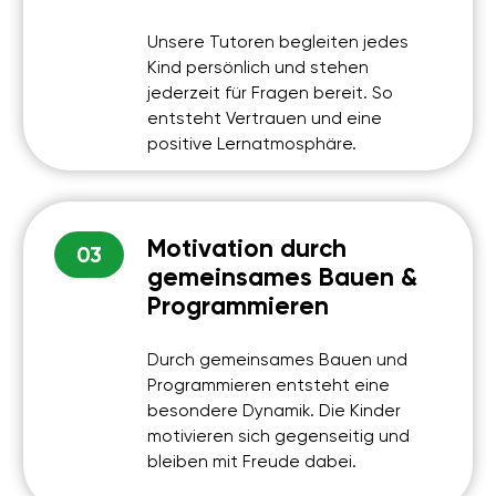
Paul
Leo
Sehr nett und freundlich. Auf die Kinder
Meinem Sohn war es seh
wird eingegangen und bin mir sicher,
war super, er ist immer g
dass es viele Kinder gibt die das
gekommen. Immer wenn 
gefallen würde. Und sie lernen den
gekommen ist hat er mir 
richtigen Umgang mit den technischen
Roboter er gebaut hat u
Hilfsmitteln. Finde ich super genauso wie
hatte und welche alle B
mein Sohnemann.
haben.
Louise
Isabelle
Finde es schön das die Kinder jetzt
Roboter bauen und Pro
schon lernen können was für die
meinem Kind riesigen Spaß
Zukunft nützlich ist…es ist aufjedenfall
und ist stolz auf seine Pr
das Geld wert