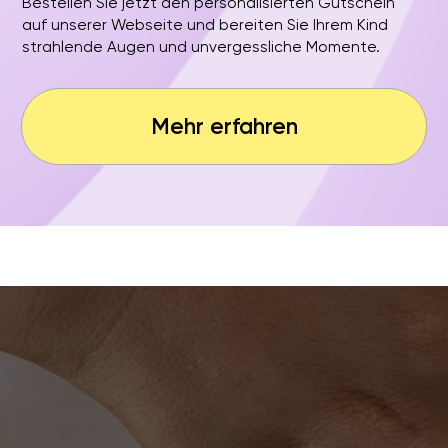
Ingolstadt
Rosenheim
Kiel
Schweinfurt
Stuttgart
Landshut
Würzburg
Leipzig
München-Allach