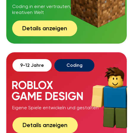
FERIENPROGRAMM
Spielerischer Einstieg in
Technik, Motoren &
Sensoren
Details anzeigen
Schulferien
5 Tage hintereinander
INTENSIVKURSE
Coding in einer vertrauten,
kreativen Welt
Details anzeigen
Nach Absprache
zu 10 Kindern