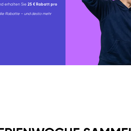
nd erhalten Sie
25 € Rabatt pro
die Rabatte – und desto mehr