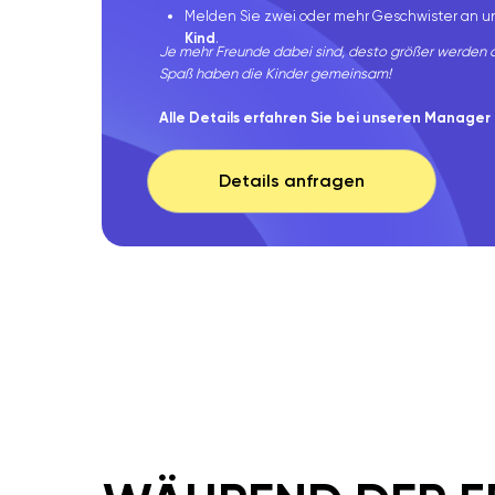
Melden Sie zwei oder mehr Geschwister an u
Kind
.
Je mehr Freunde dabei sind, desto größer werden 
Spaß haben die Kinder gemeinsam!
Alle Details erfahren Sie bei unseren Manager
Details anfragen