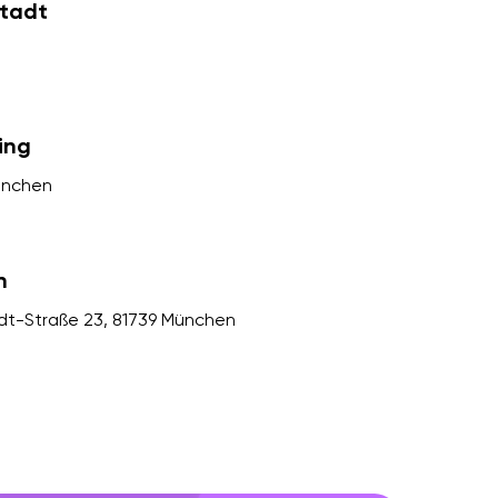
tadt
ing
ünchen
h
dt-Straße 23, 81739 München