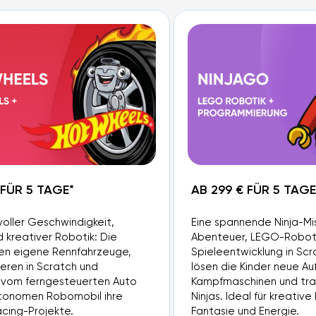
 FÜR 5 TAGE*
AB 299 € FÜR 5 TAGE
voller Geschwindigkeit,
Eine spannende Ninja-Mis
d kreativer Robotik: Die
Abenteuer, LEGO-Roboti
en eigene Rennfahrzeuge,
Spieleentwicklung in Sc
ren in Scratch und
lösen die Kinder neue A
 vom ferngesteuerten Auto
Kampfmaschinen und tra
utonomen Robomobil ihre
Ninjas. Ideal für kreative
cing-Projekte.
Fantasie und Energie.