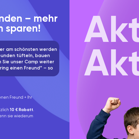
Akt
nden – mehr
 sparen!
Ak
ber am schönsten werden
eunden tüfteln, bauen
 Sie unser Camp weiter
Bring einen Freund“ – so
nen Freund + Ihr
tzlich
10 € Rabatt
.
wenn sie wiederum