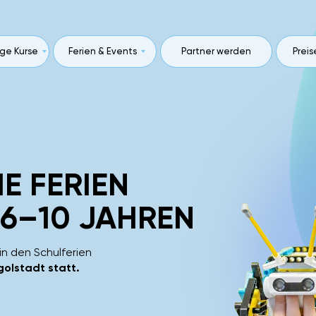
ge Kurse
ge Kurse
Ferien & Events
Ferien & Events
Geschenkgutscheine
Partner werden
Preis
Preis
E FERIEN
 6–10 JAHREN
n den Schulferien
golstadt statt.