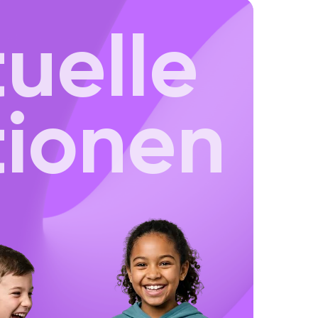
uelle
tionen